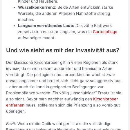
Kinder und Haustiere.
Wurzelkonkurrenz:
Beide Arten entwickeln starke
Wurzeln, die anderen Pflanzen Nährstoffe streitig
machen.
Langsam verrottendes Laub:
Das zähe Blattwerk
zersetzt sich nur sehr langsam, was die
Gartenpflege
aufwendiger macht.
Und wie sieht es mit der Invasivität aus?
Der klassische Kirschlorbeer gilt in vielen Regionen als stark
invasiv, da er sich rasant ausbreitet und heimische Arten
verdrängt. Die portugiesische Lorbeerkirsche wächst zwar
etwas langsamer und breitet sich nicht ganz so aggressiv aus
– aber auch sie kann in geeigneten Bedingungen zur
Problempflanze werden. Ein völlig „unschuldiger“ Ersatz ist sie
also nicht. Bevor man nachher aufwändig den
Kirschlorbeer
entfernen
muss, sollte man sich die Pflanzung also vorab gut
überlegen.
Fazit:
Wenn dir die Optik wichtiger ist als die vollständige
Beseitigung der bekannten Nachteile, kann die portugiesische