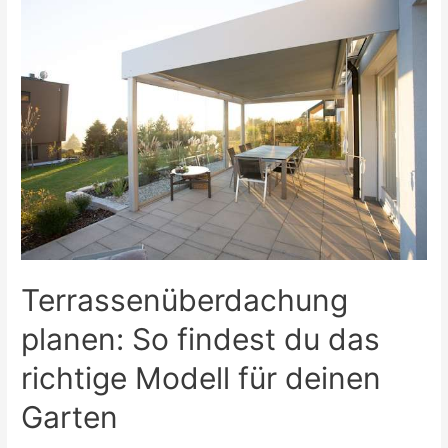
Wie
der
Kauf
einer
Terrassenüberdachung
den
Hauswert
steigert
Terrassenüberdachung
planen: So findest du das
richtige Modell für deinen
Garten