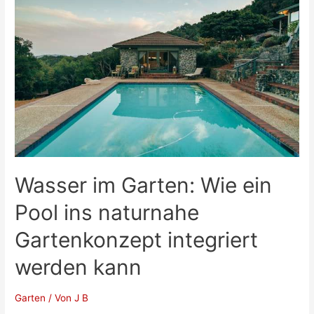
Beatbot
AquaSense
2
im
Check
Wasser im Garten: Wie ein
Pool ins naturnahe
Gartenkonzept integriert
werden kann
Garten
/ Von
J B