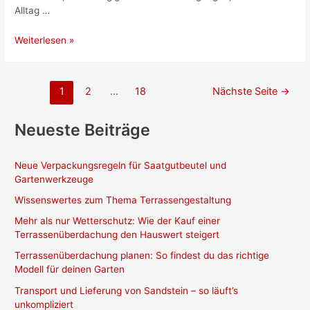
Alltag …
Welche
Weiterlesen »
Vorteile
bietet
ein
Seitennummerierung
1
2
…
18
Nächste Seite
→
solides
der
Gartenhaus
Beiträge
Neueste Beiträge
für
die
Organisation
Neue Verpackungsregeln für Saatgutbeutel und
im
Gartenwerkzeuge
Garten?
Wissenswertes zum Thema Terrassengestaltung
Mehr als nur Wetterschutz: Wie der Kauf einer
Terrassenüberdachung den Hauswert steigert
Terrassenüberdachung planen: So findest du das richtige
Modell für deinen Garten
Transport und Lieferung von Sandstein – so läuft’s
unkompliziert