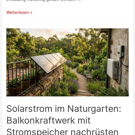
Transport
Weiterlesen »
und
Lieferung
von
Sandstein
–
so
läuft’s
unkompliziert
Solarstrom im Naturgarten:
Balkonkraftwerk mit
Stromspeicher nachrüsten