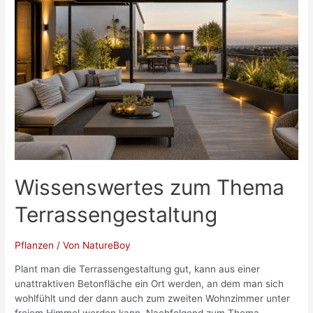
Gartenwerkzeuge
Wissenswertes zum Thema
Terrassengestaltung
Pflanzen
/ Von
NatureBoy
Plant man die Terrassengestaltung gut, kann aus einer
unattraktiven Betonfläche ein Ort werden, an dem man sich
wohlfühlt und der dann auch zum zweiten Wohnzimmer unter
freiem Himmel werden kann. Nachfolgend zum Thema