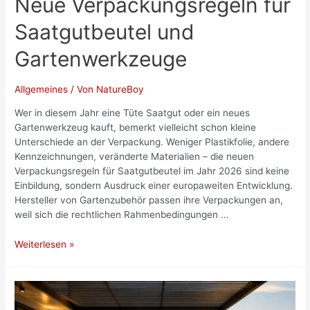
Neue Verpackungsregeln für
Saatgutbeutel und
Gartenwerkzeuge
Allgemeines
/ Von
NatureBoy
Wer in diesem Jahr eine Tüte Saatgut oder ein neues
Gartenwerkzeug kauft, bemerkt vielleicht schon kleine
Unterschiede an der Verpackung. Weniger Plastikfolie, andere
Kennzeichnungen, veränderte Materialien – die neuen
Verpackungsregeln für Saatgutbeutel im Jahr 2026 sind keine
Einbildung, sondern Ausdruck einer europaweiten Entwicklung.
Hersteller von Gartenzubehör passen ihre Verpackungen an,
weil sich die rechtlichen Rahmenbedingungen …
Neue
Weiterlesen »
Verpackungsregeln
für
Saatgutbeutel
und