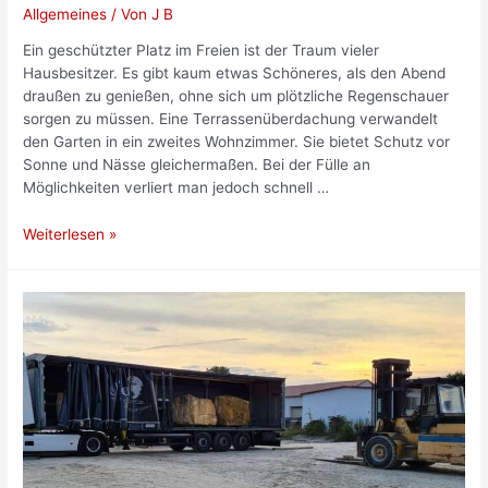
Allgemeines
/ Von
J B
Ein geschützter Platz im Freien ist der Traum vieler
Hausbesitzer. Es gibt kaum etwas Schöneres, als den Abend
draußen zu genießen, ohne sich um plötzliche Regenschauer
sorgen zu müssen. Eine Terrassenüberdachung verwandelt
den Garten in ein zweites Wohnzimmer. Sie bietet Schutz vor
Sonne und Nässe gleichermaßen. Bei der Fülle an
Möglichkeiten verliert man jedoch schnell …
Terrassenüberdachung
Weiterlesen »
planen:
So
findest
du
das
richtige
Modell
für
deinen
Garten