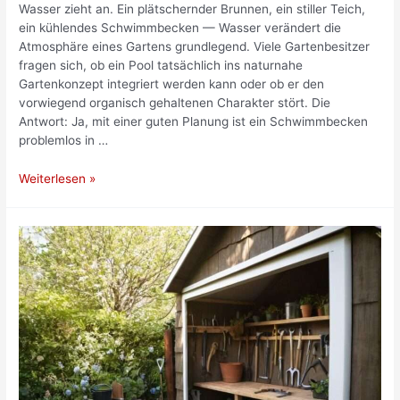
Wasser zieht an. Ein plätschernder Brunnen, ein stiller Teich,
ein kühlendes Schwimmbecken — Wasser verändert die
Atmosphäre eines Gartens grundlegend. Viele Gartenbesitzer
fragen sich, ob ein Pool tatsächlich ins naturnahe
Gartenkonzept integriert werden kann oder ob er den
vorwiegend organisch gehaltenen Charakter stört. Die
Antwort: Ja, mit einer guten Planung ist ein Schwimmbecken
problemlos in …
Wasser
Weiterlesen »
im
Garten:
Wie
ein
Pool
ins
naturnahe
Gartenkonzept
integriert
werden
kann