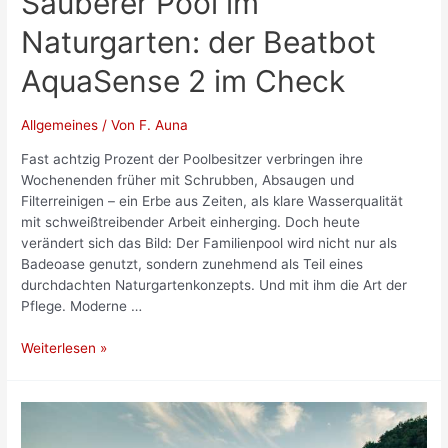
Sauberer Pool im
Naturgarten: der Beatbot
AquaSense 2 im Check
Allgemeines
/ Von
F. Auna
Fast achtzig Prozent der Poolbesitzer verbringen ihre
Wochenenden früher mit Schrubben, Absaugen und
Filterreinigen – ein Erbe aus Zeiten, als klare Wasserqualität
mit schweißtreibender Arbeit einherging. Doch heute
verändert sich das Bild: Der Familienpool wird nicht nur als
Badeoase genutzt, sondern zunehmend als Teil eines
durchdachten Naturgartenkonzepts. Und mit ihm die Art der
Pflege. Moderne …
Sauberer
Weiterlesen »
Pool
im
Naturgarten:
der