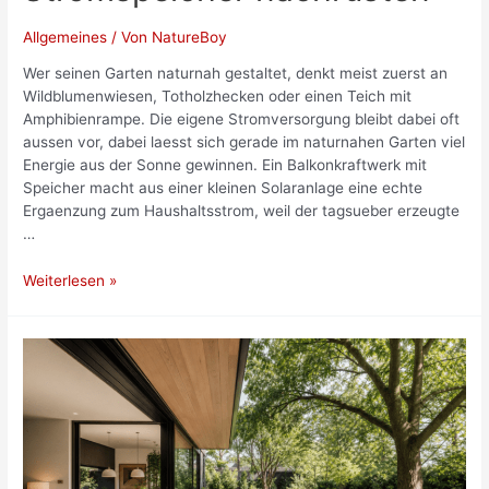
Allgemeines
/ Von
NatureBoy
Wer seinen Garten naturnah gestaltet, denkt meist zuerst an
Wildblumenwiesen, Totholzhecken oder einen Teich mit
Amphibienrampe. Die eigene Stromversorgung bleibt dabei oft
aussen vor, dabei laesst sich gerade im naturnahen Garten viel
Energie aus der Sonne gewinnen. Ein Balkonkraftwerk mit
Speicher macht aus einer kleinen Solaranlage eine echte
Ergaenzung zum Haushaltsstrom, weil der tagsueber erzeugte
…
Solarstrom
Weiterlesen »
im
Naturgarten:
Balkonkraftwerk
mit
Stromspeicher
nachrüsten