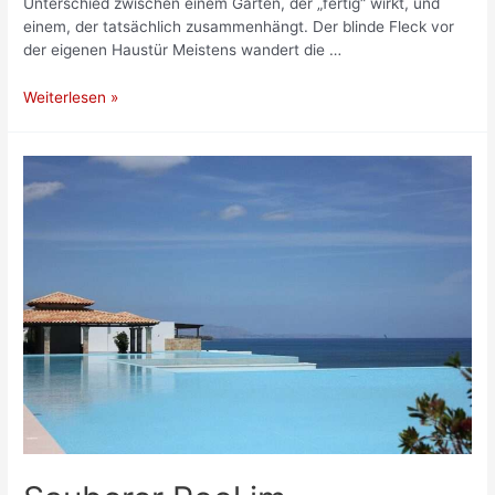
Unterschied zwischen einem Garten, der „fertig“ wirkt, und
einem, der tatsächlich zusammenhängt. Der blinde Fleck vor
der eigenen Haustür Meistens wandert die …
Übergänge
Weiterlesen »
zwischen
Haus
und
Garten
gestalten
–
So
verbindest
du
Innen
und
Außen