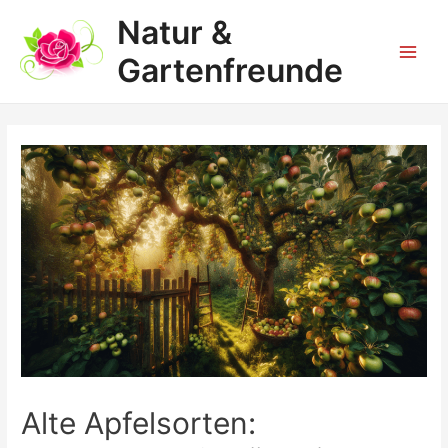
Zum
Natur &
Inhalt
springen
Gartenfreunde
Main
Men
Alte Apfelsorten: