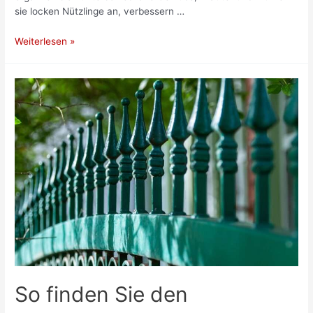
sie locken Nützlinge an, verbessern …
Gute
Weiterlesen »
Nachbarn
für
Paprika
(+
schlechte
Nachbarn)
So finden Sie den