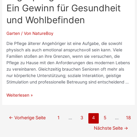
Ein Gewinn für Gesundheit
und Wohlbefinden
Garten
/ Von
NatureBoy
Die Pflege älterer Angehöriger ist eine Aufgabe, die sowohl
physisch als auch emotional anspruchsvoll sein kann. Viele
Familien stoßen an ihre Grenzen, wenn sie versuchen, die
Pflege zu Hause mit den Anforderungen des modernen Lebens
zu vereinbaren. Gleichzeitig brauchen Senioren oft mehr als
nur körperliche Unterstützung; soziale Interaktion, geistige
Stimulation und professionelle Betreuung sind entscheidend …
Tagespflege
Weiterlesen »
für
Senioren:
Ein
Seitennummerierung
←
Vorherige Seite
1
…
3
4
5
…
18
Gewinn
der
für
Nächste Seite
→
Beiträge
Gesundheit