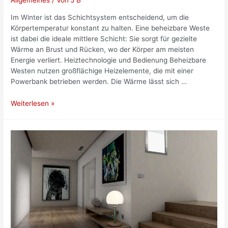
Allgemeines
/ Von
J B
Im Winter ist das Schichtsystem entscheidend, um die
Körpertemperatur konstant zu halten. Eine beheizbare Weste
ist dabei die ideale mittlere Schicht: Sie sorgt für gezielte
Wärme an Brust und Rücken, wo der Körper am meisten
Energie verliert. Heiztechnologie und Bedienung Beheizbare
Westen nutzen großflächige Heizelemente, die mit einer
Powerbank betrieben werden. Die Wärme lässt sich …
Schichtsystem
Weiterlesen »
im
Winter
–
Beheizbare
Weste