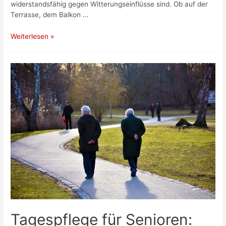
widerstandsfähig gegen Witterungseinflüsse sind. Ob auf der
Terrasse, dem Balkon …
Wie
Weiterlesen »
Steinzeugfliesen
Ihrem
Außenbereich
Stil
und
Langlebigkeit
verleihen
Tagespflege für Senioren: