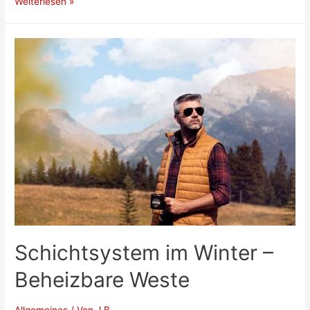
Gute
Weiterlesen »
Nachbarn
für
Zucchini
(+
schlechte
Nachbarn)
Schichtsystem im Winter –
Beheizbare Weste