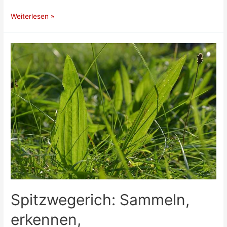
Tomatenerde
Weiterlesen »
selber
herstellen
Spitzwegerich: Sammeln,
erkennen,