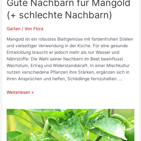
Gute Nachbarn für Mangold
(+ schlechte Nachbarn)
Garten
/ Von
Flora
Mangold ist ein robustes Blattgemüse mit farbenfrohen Stielen
und vielseitiger Verwendung in der Küche. Für eine gesunde
Entwicklung braucht er jedoch mehr als nur Wasser und
Nährstoffe: Die Wahl seiner Nachbarn im Beet beeinflusst
Wachstum, Ertrag und Widerstandskraft. In einer Mischkultur
nutzen verschiedene Pflanzen ihre Stärken, ergänzen sich in
ihren Ansprüchen und helfen, Schädlinge fernzuhalten. …
Gute
Weiterlesen »
Nachbarn
für
Mangold
(+
schlechte
Nachbarn)