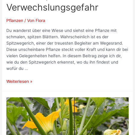
Verwechslungsgefahr
Pflanzen
/ Von
Flora
Du wanderst über eine Wiese und siehst eine Pflanze mit
schmalen, spitzen Blättern. Wahrscheinlich ist es der
Spitzwegerich, einer der treuesten Begleiter am Wegesrand.
Diese unscheinbare Pflanze steckt voller Kraft und kann dir bei
vielen Gelegenheiten helfen. In diesem Beitrag zeige ich dir,
wie du den Spitzwegerich erkennst, wo du ihn findest und
wofür du …
Spitzwegerich:
Weiterlesen »
Sammeln,
erkennen,
Verwechslungsgefahr