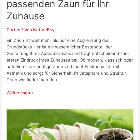
passenden Zaun für Ihr
Zuhause
Garten
/ Von
NatureBoy
Ein Zaun ist weit mehr als nur eine Abgrenzung des
Grundstücks – er ist ein wesentlicher Bestandteil der
Gestaltung Ihres Außenbereichs und trägt entscheidend zum
ersten Eindruck Ihres Zuhauses bei. Ob modern, klassisch oder
natürlich – der richtige Zaun verbindet Funktionalität mit
Ästhetik und sorgt für Sicherheit, Privatsphäre und Struktur.
Doch wie findet man den …
So
Weiterlesen »
finden
Sie
den
passenden
Zaun
für
Ihr